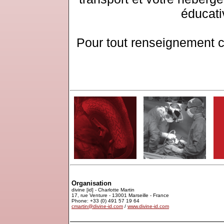
éducativ
Pour tout renseignement c
Organisation
divine [id] - Charlotte Martin
17, rue Venture - 13001 Marseille - France
Phone: +33 (0) 491 57 19 64
cmartin@divine-id.com
/
www.divine-id.com