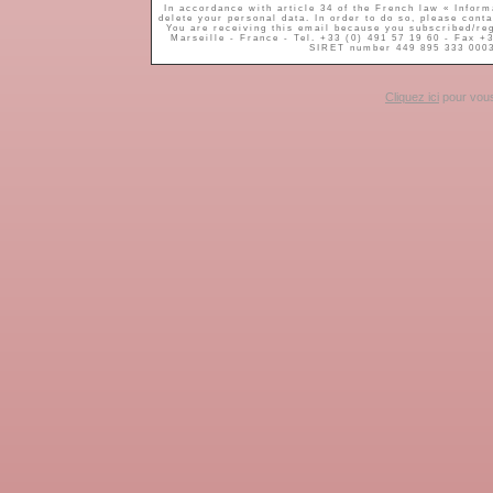
In accordance with article 34 of the French law « Inform
delete your personal data. In order to do so, please cont
You are receiving this email because you subscribed/reg
Marseille - France - Tel. +33 (0) 491 57 19 60 - Fax +3
SIRET number 449 895 333 000
Cliquez ici
pour vous 