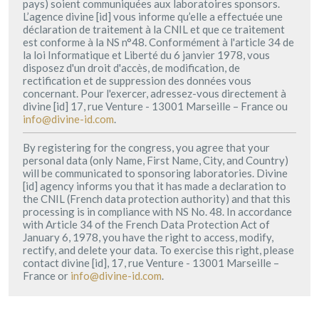
pays) soient communiquées aux laboratoires sponsors.
L’agence divine [id] vous informe qu’elle a effectuée une
déclaration de traitement à la CNIL et que ce traitement
est conforme à la NS n°48. Conformément à l'article 34 de
la loi Informatique et Liberté du 6 janvier 1978, vous
disposez d'un droit d'accès, de modification, de
rectification et de suppression des données vous
concernant. Pour l'exercer, adressez-vous directement à
divine [id] 17, rue Venture - 13001 Marseille – France ou
info@divine-id.com
.
By registering for the congress, you agree that your
personal data (only Name, First Name, City, and Country)
will be communicated to sponsoring laboratories. Divine
[id] agency informs you that it has made a declaration to
the CNIL (French data protection authority) and that this
processing is in compliance with NS No. 48. In accordance
with Article 34 of the French Data Protection Act of
January 6, 1978, you have the right to access, modify,
rectify, and delete your data. To exercise this right, please
contact divine [id], 17, rue Venture - 13001 Marseille –
France or
info@divine-id.com
.